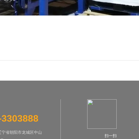
-3303888
辽宁省朝阳市龙城区中山
扫一扫